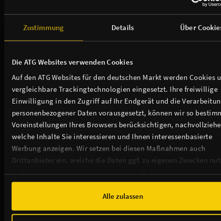
Zustimmung
Details
Über Cookie
Die ATG Websites verwenden Cookies
Auf den ATG Websites für den deutschen Markt werden Cookies 
vergleichbare Trackingtechnologien eingesetzt. Ihre freiwillige
Einwilligung in den Zugriff auf Ihr Endgerät und die Verarbeitu
personenbezogener Daten vorausgesetzt, können wir so bestim
Voreinstellungen Ihres Browsers berücksichtigen, nachvollziehe
welche Inhalte Sie interessieren und Ihnen interessenbasierte
Werbung anzeigen. Wir setzen bei diesen Maßnahmen auch
Drittanbieter ein, welche die Daten ggf. zu eigenen Zwecken nu
Der Admiralspalast ist Mitglied von:
und diese möglicherweise mit weiteren Daten zusammen
führen. Weitere Informationen, insbesondere zur Speicherdauer,
finden Sie in unserer
Cookie-Erklärung
sowie zur Verarbeitung,
Alle zulassen
insbesondere zu Ihren Widerrufsmöglichkeiten und weiteren
Rechten, in der
Datenschutzerklärung
.