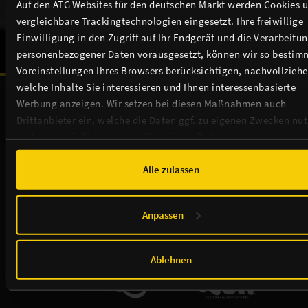
Auf den ATG Websites für den deutschen Markt werden Cookies 
NEWSLETTER
vergleichbare Trackingtechnologien eingesetzt. Ihre freiwillige
Einwilligung in den Zugriff auf Ihr Endgerät und die Verarbeitu
personenbezogener Daten vorausgesetzt, können wir so bestim
Voreinstellungen Ihres Browsers berücksichtigen, nachvollziehe
welche Inhalte Sie interessieren und Ihnen interessenbasierte
Unsere Sponsoren & Partnerschaften:
Werbung anzeigen. Wir setzen bei diesen Maßnahmen auch
Drittanbieter ein, welche die Daten ggf. zu eigenen Zwecken nu
und diese möglicherweise mit weiteren Daten zusammen
führen. Weitere Informationen, insbesondere zur Speicherdauer,
finden Sie in unserer
Cookie-Erklärung
sowie zur Verarbeitung,
Alle zulassen
insbesondere zu Ihren Widerrufsmöglichkeiten und weiteren
Rechten, in der
Datenschutzerklärung
.
Anpassen
Ablehnen