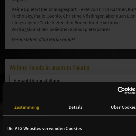
Keine Spielart bleibt ausgespart. Texte von Erich Kästner, Kur
Tucholsky, Paulo Coehlo, Christine Nöstlinger, aber auch Ele
Uhligs eigene Texte bieten den Boden für die virtuose
Vortragskunst des beliebten Schauspielerpaares.
Veranstalter: d2m Berlin GmbH
Weitere Events in unserem Theater
Zustimmung
Details
Über Cookie
THEATER / ANFAHRT / SERVICE
TICKETS
Die ATG Websites verwenden Cookies