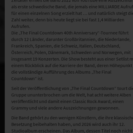
Zeitalter erhielt die Band 2022 von YouTube eine Auszeichnu
als erste schwedische Band, die jemals eine MILLIARDE Aufru
für einen einzelnen Song erzielt hat … und natürlich steigt di
Zahl weiter, denn bis heute liegt sie bei fast 1,4 Milliarden
Aufrufen.
Die „The Final Countdown 40th Anniversary“-Tournee führt
durch 12 Länder, darunter Großbritannien, die Niederlande,
Frankreich, Spanien, die Schweiz, Italien, Deutschland,
Österreich, Polen, Dänemark, Schweden und Norwegen, mit
insgesamt 19 Konzerten. Die Show besteht aus einer Setlist m
einem Rückblick auf die Karriere der Band, deren Höhepunkt
die vollständige Aufführung des Albums „The Final
Countdown“ ist.
Seit der Veröffentlichung von „The Final Countdown“ tourt di
Gruppe ununterbrochen um die Welt, hat acht weitere Alben
veröffentlicht und damit einen Classic Rock Award, einen
Grammy und viele andere Auszeichnungen gewonnen.
Die Band gehört zu den wenigen Künstlern, die ihre klassisch
Besetzung beibehalten haben, und 2026 wird auch ihr 12.
Studioalbum erscheinen. Das Album, dessen Titel noch nicht