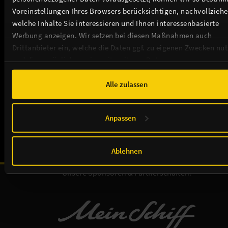
Voreinstellungen Ihres Browsers berücksichtigen, nachvollziehe
welche Inhalte Sie interessieren und Ihnen interessenbasierte
Werbung anzeigen. Wir setzen bei diesen Maßnahmen auch
Drittanbieter ein, welche die Daten ggf. zu eigenen Zwecken nu
und diese möglicherweise mit weiteren Daten zusammen
THEATER / ANFAHRT / SERVICE
führen. Weitere Informationen, insbesondere zur Speicherdauer,
finden Sie in unserer
Cookie-Erklärung
sowie zur Verarbeitung,
Alle zulassen
TICKETS
insbesondere zu Ihren Widerrufsmöglichkeiten und weiteren
Rechten, in der
Datenschutzerklärung
.
Anpassen
NEWSLETTER
Ablehnen
Unsere Sponsoren & Partnerschaften: