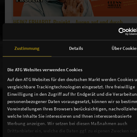
HEINZ ERHARDT-Projekt - Augen auf und durch
FINDET NICHT STATT!
Zustimmung
Details
Über Cookie
Weitere Events in unserem Theater
Die ATG Websites verwenden Cookies
Auf den ATG Websites für den deutschen Markt werden Cookies 
vergleichbare Trackingtechnologien eingesetzt. Ihre freiwillige
Einwilligung in den Zugriff auf Ihr Endgerät und die Verarbeitu
personenbezogener Daten vorausgesetzt, können wir so bestim
Voreinstellungen Ihres Browsers berücksichtigen, nachvollziehe
THEATER / ANFAHRT / SERVICE
welche Inhalte Sie interessieren und Ihnen interessenbasierte
Werbung anzeigen. Wir setzen bei diesen Maßnahmen auch
TICKETS
Drittanbieter ein, welche die Daten ggf. zu eigenen Zwecken nu