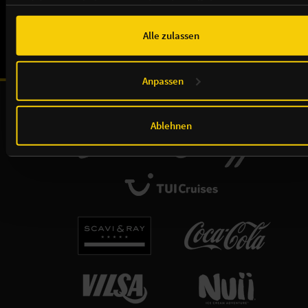
und diese möglicherweise mit weiteren Daten zusammen
führen. Weitere Informationen, insbesondere zur Speicherdauer,
NEWSLETTER
finden Sie in unserer
Cookie-Erklärung
sowie zur Verarbeitung,
Alle zulassen
insbesondere zu Ihren Widerrufsmöglichkeiten und weiteren
Rechten, in der
Datenschutzerklärung
.
Anpassen
Unsere Sponsoren & Partnerschaften:
Ablehnen