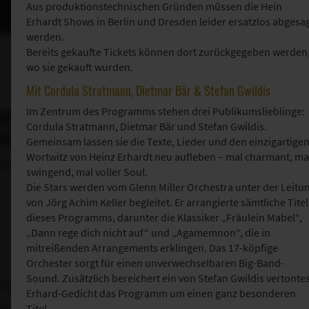
Aus produktionstechnischen Gründen müssen die Hein
Erhardt Shows in Berlin und Dresden leider ersatzlos abgesa
werden.
Bereits gekaufte Tickets können dort zurückgegeben werden
wo sie gekauft wurden.
Mit Cordula Stratmann, Dietmar Bär & Stefan Gwildis
Im Zentrum des Programms stehen drei Publikumslieblinge:
Cordula Stratmann, Dietmar Bär und Stefan Gwildis.
Gemeinsam lassen sie die Texte, Lieder und den einzigartige
Wortwitz von Heinz Erhardt neu aufleben – mal charmant, ma
swingend, mal voller Soul.
Die Stars werden vom Glenn Miller Orchestra unter der Leitu
von Jörg Achim Keller begleitet. Er arrangierte sämtliche Titel
dieses Programms, darunter die Klassiker „Fräulein Mabel“,
„Dann rege dich nicht auf“ und „Agamemnon“, die in
mitreißenden Arrangements erklingen. Das 17-köpfige
Orchester sorgt für einen unverwechselbaren Big-Band-
Sound. Zusätzlich bereichert ein von Stefan Gwildis vertonte
Erhard-Gedicht das Programm um einen ganz besonderen
Titel.