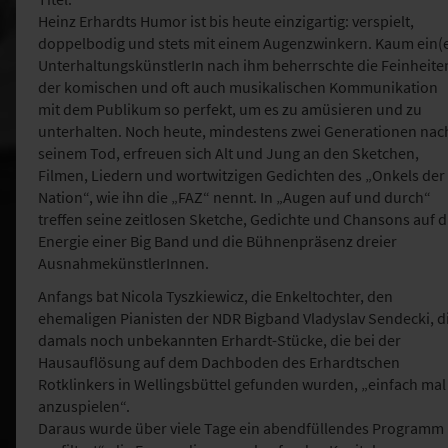
Heinz Erhardts Humor ist bis heute einzigartig: verspielt,
doppelbodig und stets mit einem Augenzwinkern. Kaum ein(
UnterhaltungskünstlerIn nach ihm beherrschte die Feinheite
der komischen und oft auch musikalischen Kommunikation
mit dem Publikum so perfekt, um es zu amüsieren und zu
unterhalten. Noch heute, mindestens zwei Generationen nac
seinem Tod, erfreuen sich Alt und Jung an den Sketchen,
Filmen, Liedern und wortwitzigen Gedichten des „Onkels der
Nation“, wie ihn die „FAZ“ nennt. In „Augen auf und durch“
treffen seine zeitlosen Sketche, Gedichte und Chansons auf d
Energie einer Big Band und die Bühnenpräsenz dreier
AusnahmekünstlerInnen.
Anfangs bat Nicola Tyszkiewicz, die Enkeltochter, den
ehemaligen Pianisten der NDR Bigband Vladyslav Sendecki, d
damals noch unbekannten Erhardt-Stücke, die bei der
Hausauflösung auf dem Dachboden des Erhardtschen
Rotklinkers in Wellingsbüttel gefunden wurden, „einfach mal
anzuspielen“.
Daraus wurde über viele Tage ein abendfüllendes Programm