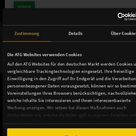
TICKETS
Zustimmung
Details
Über Cookie
Weitere Events in unserem Theater
Die ATG Websites verwenden Cookies
Auf den ATG Websites für den deutschen Markt werden Cookies 
vergleichbare Trackingtechnologien eingesetzt. Ihre freiwillige
Einwilligung in den Zugriff auf Ihr Endgerät und die Verarbeitu
THEATER / ANFAHRT / SERVICE
personenbezogener Daten vorausgesetzt, können wir so bestim
Voreinstellungen Ihres Browsers berücksichtigen, nachvollziehe
welche Inhalte Sie interessieren und Ihnen interessenbasierte
TICKETS
Werbung anzeigen. Wir setzen bei diesen Maßnahmen auch
Drittanbieter ein, welche die Daten ggf. zu eigenen Zwecken nu
NEWSLETTER
und diese möglicherweise mit weiteren Daten zusammen
führen. Weitere Informationen, insbesondere zur Speicherdauer,