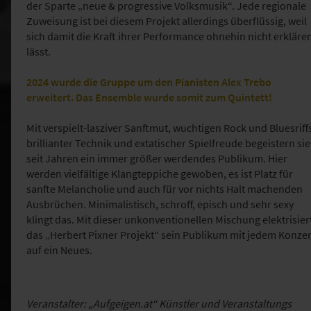
der Sparte „neue & progressive Volksmusik“. Jede regionale
Zuweisung ist bei diesem Projekt allerdings überflüssig, weil
sich damit die Kraft ihrer Performance ohnehin nicht erkläre
lässt.
2024 wurde die Gruppe um den Pianisten Alex Trebo
erweitert. Das Ensemble wurde somit zum Quintett!
Mit verspielt-lasziver Sanftmut, wuchtigen Rock und Bluesriff
brillianter Technik und extatischer Spielfreude begeistern sie
seit Jahren ein immer größer werdendes Publikum. Hier
werden vielfältige Klangteppiche gewoben, es ist Platz für
sanfte Melancholie und auch für vor nichts Halt machenden
Ausbrüchen. Minimalistisch, schroff, episch und sehr sexy
klingt das. Mit dieser unkonventionellen Mischung elektrisier
das „Herbert Pixner Projekt“ sein Publikum mit jedem Konzer
auf ein Neues.
Veranstalter: „Aufgeigen.at“ Künstler und Veranstaltungs