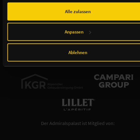
führen. Weitere Informationen, insbesondere zur Speicherdauer,
finden Sie in unserer
Cookie-Erklärung
sowie zur Verarbeitung,
Alle zulassen
insbesondere zu Ihren Widerrufsmöglichkeiten und weiteren
Rechten, in der
Datenschutzerklärung
.
Anpassen
Ablehnen
Der Admiralspalast ist Mitglied von: