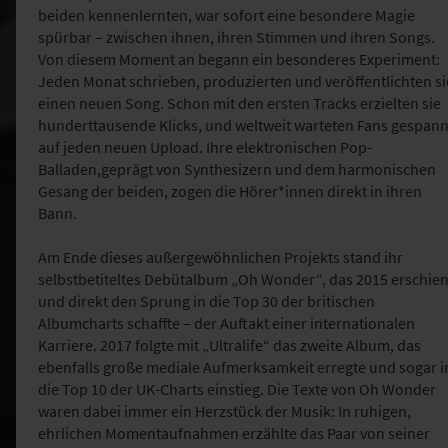
beiden kennenlernten, war sofort eine besondere Magie
spürbar – zwischen ihnen, ihren Stimmen und ihren Songs.
Von diesem Moment an begann ein besonderes Experiment:
Jeden Monat schrieben, produzierten und veröffentlichten si
einen neuen Song. Schon mit den ersten Tracks erzielten sie
hunderttausende Klicks, und weltweit warteten Fans gespann
auf jeden neuen Upload. Ihre elektronischen Pop-
Balladen,geprägt von Synthesizern und dem harmonischen
Gesang der beiden, zogen die Hörer*innen direkt in ihren
Bann.
Am Ende dieses außergewöhnlichen Projekts stand ihr
selbstbetiteltes Debütalbum „Oh Wonder“, das 2015 erschie
und direkt den Sprung in die Top 30 der britischen
Albumcharts schaffte – der Auftakt einer internationalen
Karriere. 2017 folgte mit „Ultralife“ das zweite Album, das
ebenfalls große mediale Aufmerksamkeit erregte und sogar i
die Top 10 der UK-Charts einstieg. Die Texte von Oh Wonder
waren dabei immer ein Herzstück der Musik: In ruhigen,
ehrlichen Momentaufnahmen erzählte das Paar von seiner