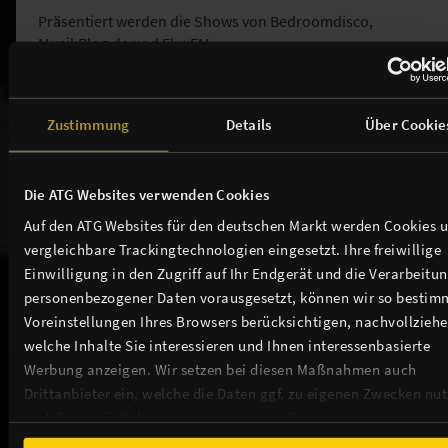
Präsentiert werden die Shows von Bedroomdisco,
MusikBlog.de und FluxFM
Veranstalter: Loft Concerts GmbH
Zustimmung
Details
Über Cookie
Weitere Events in unserem Theater
Die ATG Websites verwenden Cookies
Auf den ATG Websites für den deutschen Markt werden Cookies 
vergleichbare Trackingtechnologien eingesetzt. Ihre freiwillige
Einwilligung in den Zugriff auf Ihr Endgerät und die Verarbeitu
personenbezogener Daten vorausgesetzt, können wir so bestim
THEATER / ANFAHRT / SERVICE
Voreinstellungen Ihres Browsers berücksichtigen, nachvollziehe
welche Inhalte Sie interessieren und Ihnen interessenbasierte
TICKETS
Werbung anzeigen. Wir setzen bei diesen Maßnahmen auch
Drittanbieter ein, welche die Daten ggf. zu eigenen Zwecken nu
und diese möglicherweise mit weiteren Daten zusammen
NEWSLETTER
führen. Weitere Informationen, insbesondere zur Speicherdauer,