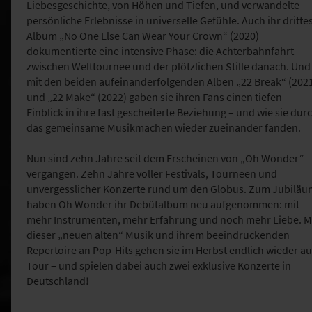
Liebesgeschichte, von Höhen und Tiefen, und verwandelte
persönliche Erlebnisse in universelle Gefühle. Auch ihr dritte
Album „No One Else Can Wear Your Crown“ (2020)
dokumentierte eine intensive Phase: die Achterbahnfahrt
zwischen Welttournee und der plötzlichen Stille danach. Und
mit den beiden aufeinanderfolgenden Alben „22 Break“ (202
und „22 Make“ (2022) gaben sie ihren Fans einen tiefen
Einblick in ihre fast gescheiterte Beziehung – und wie sie dur
das gemeinsame Musikmachen wieder zueinander fanden.
Nun sind zehn Jahre seit dem Erscheinen von „Oh Wonder“
vergangen. Zehn Jahre voller Festivals, Tourneen und
unvergesslicher Konzerte rund um den Globus. Zum Jubiläu
haben Oh Wonder ihr Debütalbum neu aufgenommen: mit
mehr Instrumenten, mehr Erfahrung und noch mehr Liebe. M
dieser „neuen alten“ Musik und ihrem beeindruckenden
Repertoire an Pop-Hits gehen sie im Herbst endlich wieder au
Tour – und spielen dabei auch zwei exklusive Konzerte in
Deutschland!