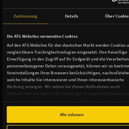
Zustimmung
Details
Über Cookie
Die ATG Websites verwenden Cookies
Auf den ATG Websites für den deutschen Markt werden Cookies 
vergleichbare Trackingtechnologien eingesetzt. Ihre freiwillige
Einwilligung in den Zugriff auf Ihr Endgerät und die Verarbeitu
personenbezogener Daten vorausgesetzt, können wir so bestim
Voreinstellungen Ihres Browsers berücksichtigen, nachvollziehe
welche Inhalte Sie interessieren und Ihnen interessenbasierte
Werbung anzeigen. Wir setzen bei diesen Maßnahmen auch
Drittanbieter ein, welche die Daten ggf. zu eigenen Zwecken nu
Der Admiralspalast ist Mitglied von:
und diese möglicherweise mit weiteren Daten zusammen
führen. Weitere Informationen, insbesondere zur Speicherdauer,
finden Sie in unserer
Cookie-Erklärung
sowie zur Verarbeitung,
Alle zulassen
insbesondere zu Ihren Widerrufsmöglichkeiten und weiteren
Rechten, in der
Datenschutzerklärung
.