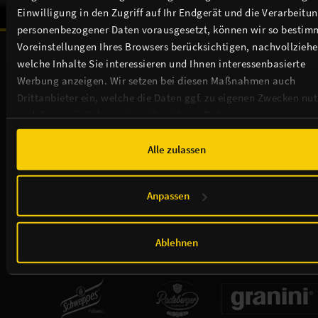
Einwilligung in den Zugriff auf Ihr Endgerät und die Verarbeitu
personenbezogener Daten vorausgesetzt, können wir so bestim
Unsere Sponsoren & Partnerschaften:
Voreinstellungen Ihres Browsers berücksichtigen, nachvollziehe
welche Inhalte Sie interessieren und Ihnen interessenbasierte
Werbung anzeigen. Wir setzen bei diesen Maßnahmen auch
Drittanbieter ein, welche die Daten ggf. zu eigenen Zwecken nu
und diese möglicherweise mit weiteren Daten zusammen
führen. Weitere Informationen, insbesondere zur Speicherdauer,
finden Sie in unserer
Cookie-Erklärung
sowie zur Verarbeitung,
Alle zulassen
insbesondere zu Ihren Widerrufsmöglichkeiten und weiteren
Rechten, in der
Datenschutzerklärung
.
Anpassen
Ablehnen