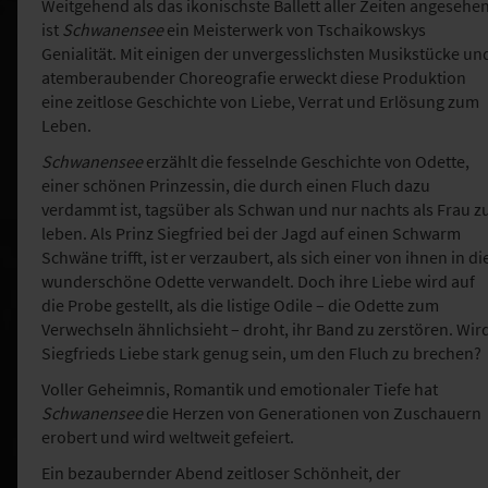
Weitgehend als das ikonischste Ballett aller Zeiten angesehen
ist
Schwanensee
ein Meisterwerk von Tschaikowskys
Genialität. Mit einigen der unvergesslichsten Musikstücke un
atemberaubender Choreografie erweckt diese Produktion
eine zeitlose Geschichte von Liebe, Verrat und Erlösung zum
Leben.
Schwanensee
erzählt die fesselnde Geschichte von Odette,
einer schönen Prinzessin, die durch einen Fluch dazu
verdammt ist, tagsüber als Schwan und nur nachts als Frau z
leben. Als Prinz Siegfried bei der Jagd auf einen Schwarm
Schwäne trifft, ist er verzaubert, als sich einer von ihnen in di
wunderschöne Odette verwandelt. Doch ihre Liebe wird auf
die Probe gestellt, als die listige Odile – die Odette zum
Verwechseln ähnlichsieht – droht, ihr Band zu zerstören. Wir
Siegfrieds Liebe stark genug sein, um den Fluch zu brechen?
Voller Geheimnis, Romantik und emotionaler Tiefe hat
Schwanensee
die Herzen von Generationen von Zuschauern
erobert und wird weltweit gefeiert.
Ein bezaubernder Abend zeitloser Schönheit, der