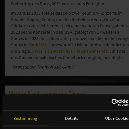
Welterfolg des Duos, 2011 vorerst aufs Eis legten.
Im Januar 2015 spielte das Duo zwei Reunion-Konzerte im
Seouler Sejong Center, um den Re-Release von „Once“ in
Südkorea zu zelebrieren. Nach einer weiteren Pause gaben si
2022 sechs Konzerte in den USA, gefolgt von 17 weiteren
Shows in 2023. Im selben Jahr produzierten die beiden einig
Songs in
Markétas
Homestudio in Island und veröffentlichten
die Single
„(Was it all worth it?) The Answer Is Yes“
, mit der
das Duo ein musikalisches Comeback endgültig bestätigte.
Veranstalter: Trinity Music GmbH
Weitere Events in unserem Theater
Zustimmung
Details
Über Cookie