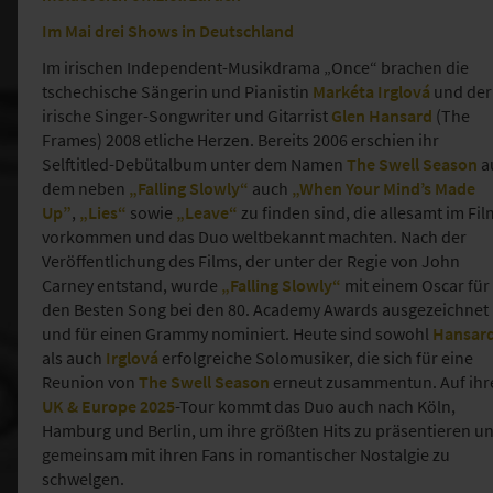
Im Mai drei Shows in Deutschland
Im irischen Independent-Musikdrama „Once“ brachen die
tschechische Sängerin und Pianistin
Markéta Irglová
und der
irische Singer-Songwriter und Gitarrist
Glen Hansard
(The
Frames) 2008 etliche Herzen. Bereits 2006 erschien ihr
Selftitled-Debütalbum unter dem Namen
The Swell Season
a
dem neben
„Falling Slowly“
auch
„When Your Mind’s Made
Up”
,
„Lies“
sowie
„Leave“
zu finden sind, die allesamt im Fil
vorkommen und das Duo weltbekannt machten. Nach der
Veröffentlichung des Films, der unter der Regie von John
Carney entstand, wurde
„Falling Slowly“
mit einem Oscar für
den Besten Song bei den 80. Academy Awards ausgezeichnet
und für einen Grammy nominiert. Heute sind sowohl
Hansar
als auch
Irglová
erfolgreiche Solomusiker, die sich für eine
Reunion von
The Swell Season
erneut zusammentun. Auf ihr
UK & Europe 2025
-Tour kommt das Duo auch nach Köln,
Hamburg und Berlin, um ihre größten Hits zu präsentieren u
gemeinsam mit ihren Fans in romantischer Nostalgie zu
schwelgen.