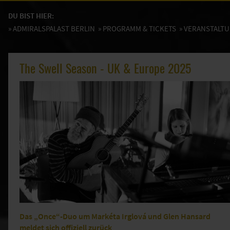
DU BIST HIER:
»
ADMIRALSPALAST BERLIN
»
PROGRAMM & TICKETS
» VERANSTALT
The Swell Season - UK & Europe 2025
Das „Once“-Duo um Markéta Irglová und Glen Hansard
meldet sich offiziell zurück