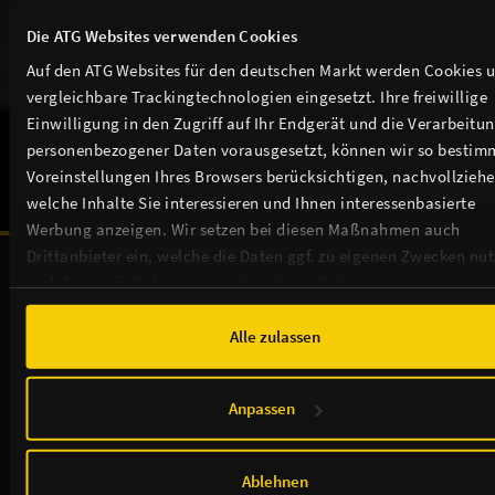
THEATER / ANFAHRT / SERVICE
Die ATG Websites verwenden Cookies
Auf den ATG Websites für den deutschen Markt werden Cookies 
TICKETS
vergleichbare Trackingtechnologien eingesetzt. Ihre freiwillige
Einwilligung in den Zugriff auf Ihr Endgerät und die Verarbeitu
NEWSLETTER
personenbezogener Daten vorausgesetzt, können wir so bestim
Voreinstellungen Ihres Browsers berücksichtigen, nachvollziehe
welche Inhalte Sie interessieren und Ihnen interessenbasierte
Werbung anzeigen. Wir setzen bei diesen Maßnahmen auch
Unsere Sponsoren & Partnerschaften:
Drittanbieter ein, welche die Daten ggf. zu eigenen Zwecken nu
und diese möglicherweise mit weiteren Daten zusammen
führen. Weitere Informationen, insbesondere zur Speicherdauer,
finden Sie in unserer
Cookie-Erklärung
sowie zur Verarbeitung,
Alle zulassen
insbesondere zu Ihren Widerrufsmöglichkeiten und weiteren
Rechten, in der
Datenschutzerklärung
.
Anpassen
Ablehnen