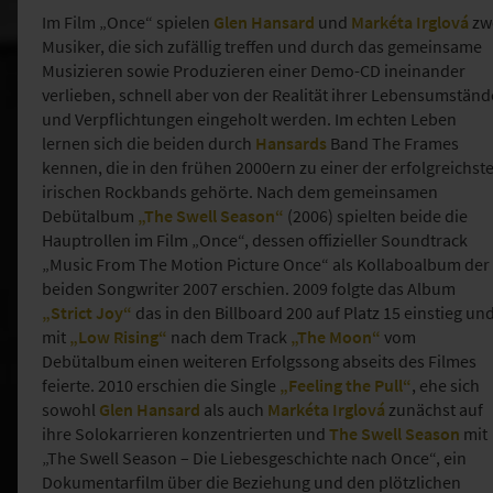
Im Film „Once“ spielen
Glen Hansard
und
Markéta Irglová
zw
Musiker, die sich zufällig treffen und durch das gemeinsame
Musizieren sowie Produzieren einer Demo-CD ineinander
verlieben, schnell aber von der Realität ihrer Lebensumständ
und Verpflichtungen eingeholt werden. Im echten Leben
lernen sich die beiden durch
Hansards
Band The Frames
kennen, die in den frühen 2000ern zu einer der erfolgreichst
irischen Rockbands gehörte. Nach dem gemeinsamen
Debütalbum
„The Swell Season“
(2006) spielten beide die
Hauptrollen im Film „Once“, dessen offizieller Soundtrack
„Music From The Motion Picture Once“ als Kollaboalbum der
beiden Songwriter 2007 erschien. 2009 folgte das Album
„Strict Joy“
das in den Billboard 200 auf Platz 15 einstieg un
mit
„Low Rising“
nach dem Track
„The Moon“
vom
Debütalbum einen weiteren Erfolgssong abseits des Filmes
feierte. 2010 erschien die Single
„Feeling the Pull“
, ehe sich
sowohl
Glen Hansard
als auch
Markéta Irglová
zunächst auf
ihre Solokarrieren konzentrierten und
The Swell Season
mit
„The Swell Season – Die Liebesgeschichte nach Once“, ein
Dokumentarfilm über die Beziehung und den plötzlichen