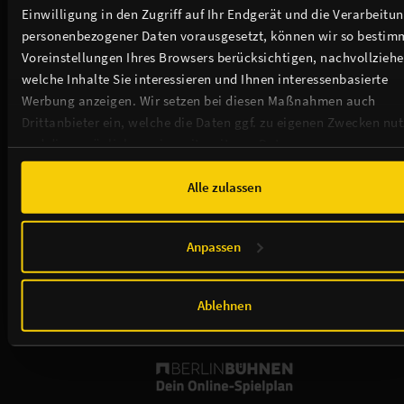
Einwilligung in den Zugriff auf Ihr Endgerät und die Verarbeitu
personenbezogener Daten vorausgesetzt, können wir so bestim
Voreinstellungen Ihres Browsers berücksichtigen, nachvollziehe
welche Inhalte Sie interessieren und Ihnen interessenbasierte
Werbung anzeigen. Wir setzen bei diesen Maßnahmen auch
Drittanbieter ein, welche die Daten ggf. zu eigenen Zwecken nu
und diese möglicherweise mit weiteren Daten zusammen
führen. Weitere Informationen, insbesondere zur Speicherdauer,
finden Sie in unserer
Cookie-Erklärung
sowie zur Verarbeitung,
Alle zulassen
insbesondere zu Ihren Widerrufsmöglichkeiten und weiteren
Rechten, in der
Datenschutzerklärung
.
Anpassen
Ablehnen
Der Admiralspalast ist Mitglied von: