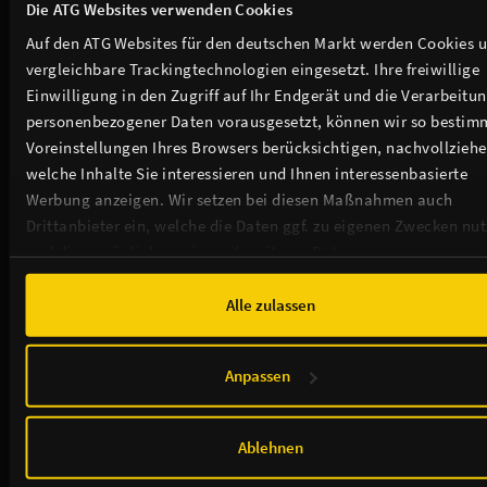
Die ATG Websites verwenden Cookies
Auf den ATG Websites für den deutschen Markt werden Cookies 
vergleichbare Trackingtechnologien eingesetzt. Ihre freiwillige
Einwilligung in den Zugriff auf Ihr Endgerät und die Verarbeitu
personenbezogener Daten vorausgesetzt, können wir so bestim
Voreinstellungen Ihres Browsers berücksichtigen, nachvollziehe
welche Inhalte Sie interessieren und Ihnen interessenbasierte
Werbung anzeigen. Wir setzen bei diesen Maßnahmen auch
Drittanbieter ein, welche die Daten ggf. zu eigenen Zwecken nu
und diese möglicherweise mit weiteren Daten zusammen
führen. Weitere Informationen, insbesondere zur Speicherdauer,
finden Sie in unserer
Cookie-Erklärung
sowie zur Verarbeitung,
Alle zulassen
insbesondere zu Ihren Widerrufsmöglichkeiten und weiteren
Rechten, in der
Datenschutzerklärung
.
Anpassen
Ablehnen