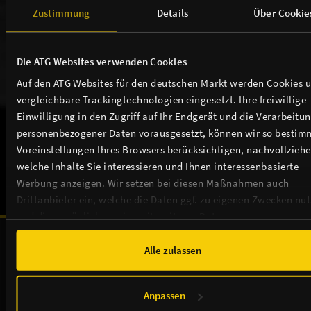
Zustimmung
Details
Über Cookie
Die ATG Websites verwenden Cookies
THEATER / ANFAHRT / SERVICE
Auf den ATG Websites für den deutschen Markt werden Cookies 
vergleichbare Trackingtechnologien eingesetzt. Ihre freiwillige
Einwilligung in den Zugriff auf Ihr Endgerät und die Verarbeitu
TICKETS
personenbezogener Daten vorausgesetzt, können wir so bestim
Voreinstellungen Ihres Browsers berücksichtigen, nachvollziehe
NEWSLETTER
welche Inhalte Sie interessieren und Ihnen interessenbasierte
Werbung anzeigen. Wir setzen bei diesen Maßnahmen auch
Drittanbieter ein, welche die Daten ggf. zu eigenen Zwecken nu
und diese möglicherweise mit weiteren Daten zusammen
Unsere Sponsoren & Partnerschaften:
führen. Weitere Informationen, insbesondere zur Speicherdauer,
finden Sie in unserer
Cookie-Erklärung
sowie zur Verarbeitung,
Alle zulassen
insbesondere zu Ihren Widerrufsmöglichkeiten und weiteren
Rechten, in der
Datenschutzerklärung
.
Anpassen