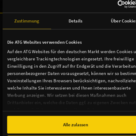
Unsere Sponsoren & Partnerschaften:
Zustimmung
Details
Über Cookie
Die ATG Websites verwenden Cookies
Auf den ATG Websites für den deutschen Markt werden Cookies 
vergleichbare Trackingtechnologien eingesetzt. Ihre freiwillige
Einwilligung in den Zugriff auf Ihr Endgerät und die Verarbeitu
personenbezogener Daten vorausgesetzt, können wir so bestim
Voreinstellungen Ihres Browsers berücksichtigen, nachvollziehe
welche Inhalte Sie interessieren und Ihnen interessenbasierte
Werbung anzeigen. Wir setzen bei diesen Maßnahmen auch
Drittanbieter ein, welche die Daten ggf. zu eigenen Zwecken nu
und diese möglicherweise mit weiteren Daten zusammen
führen. Weitere Informationen, insbesondere zur Speicherdauer,
finden Sie in unserer
Cookie-Erklärung
sowie zur Verarbeitung,
Alle zulassen
insbesondere zu Ihren Widerrufsmöglichkeiten und weiteren