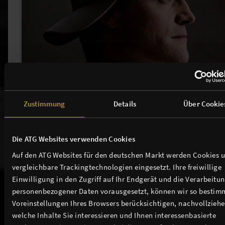
Bodo Wartke - König Ödipus
TICKETS
Zustimmung
Details
Über Cookie
Die ATG Websites verwenden Cookies
Auf den ATG Websites für den deutschen Markt werden Cookies 
Weitere Events in unserem Theater
vergleichbare Trackingtechnologien eingesetzt. Ihre freiwillige
Einwilligung in den Zugriff auf Ihr Endgerät und die Verarbeitu
personenbezogener Daten vorausgesetzt, können wir so bestim
Voreinstellungen Ihres Browsers berücksichtigen, nachvollziehe
welche Inhalte Sie interessieren und Ihnen interessenbasierte