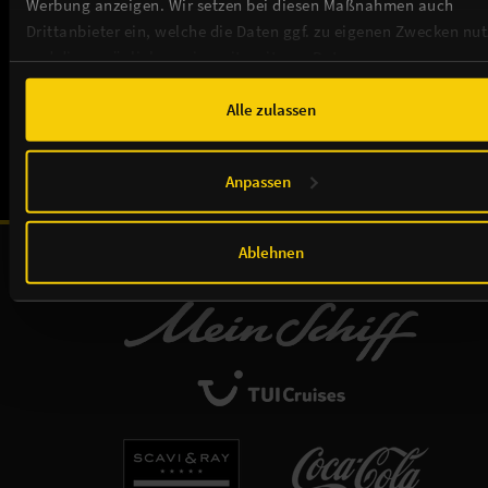
Werbung anzeigen. Wir setzen bei diesen Maßnahmen auch
THEATER / ANFAHRT / SERVICE
Drittanbieter ein, welche die Daten ggf. zu eigenen Zwecken nu
und diese möglicherweise mit weiteren Daten zusammen
TICKETS
führen. Weitere Informationen, insbesondere zur Speicherdauer,
finden Sie in unserer
Cookie-Erklärung
sowie zur Verarbeitung,
Alle zulassen
NEWSLETTER
insbesondere zu Ihren Widerrufsmöglichkeiten und weiteren
Rechten, in der
Datenschutzerklärung
.
Anpassen
Unsere Sponsoren & Partnerschaften:
Ablehnen