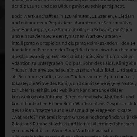
der die Laune und das Bildungsniveau schlagartig hebt.
Bodo Wartke schafft es in 120 Minuten, 11 Szenen, 6 Liedern
und mit nur neun Requisiten – darunter eine Schirmmütze,
eine Handpuppe, eine Sonnenbrille, ein Schwert, ein Cajón
und ein Klavier sowie den typischen Wartke-Zutaten –
intelligente Wortspiele und elegante Reimkaskaden – den 14
handelnden Personen der Tragödie Leben einzuhauchen oh
die Glaubwürdigkeit der Geschichte mit seiner humorvollen
Adaption zu untergraben. Ödipus, Sohn des Laios, König von
Theben, der unwissend seinen eigenen Vater tötet. Und späte
als Belohnung dafür, dass er Theben von der Sphinx befreit,
Iokaste, die Witwe des Königs und damit seine eigene Mutter,
zur Ehefrau erhält. Das Publikum kann am Ende dieser
kurzweiligen Aufführung, deren dramatische Abgründe und
komödiantischen Höhen Bodo Wartke mit viel Gespür auslote
des Laios’ Entsetzen auf die unschuldige Frage von Iokaste
„Wat haste?“ mit amüsiertem Gruseln nachempfinden. Für di
Zitate aus Rumpelstilzchen und Hamlet allerdings lohnt sich
genaues Hinhören. Wenn Bodo Wartke klassische
Bildungsinhalte verständlich selbstverständlich präsentiert,