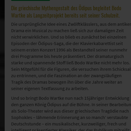
Die griechische Mythengestalt des Ödipus begleitet Bodo
Wartke als Langzeitprojekt bereits seit seiner Schulzeit.
Die ursprüngliche Idee eines Zwölftklässlers, aus dem antike
Drama ein Musical zu machen ließ sich zur damaligen Zeit
nicht verwirklichen. Und so blieb es zunächst bei einzelnen
Episoden der Ödipus-Saga, die der Klavierkabarettist seit
seinem ersten Konzert 1996 als Bestandteil seiner nunmehr
drei Programme bis heute präsentiert. Der dramaturgisch
starke und spannende Stoff ließ Bodo Wartke nicht mehr los.
Sein Mitgefühl für die Figuren, die versuchen ihrem Schicksal
zu entrinnen, und die Faszination an der zwangsläufigen
Tragik des Dramas bewogen ihn über die Jahre weiter an
seiner eigenen Textfassung zu arbeiten.
Und so bringt Bodo Wartke nun nach 15jähriger Entwicklung
den ganzen König Ödipus auf die Bühne. In seiner Bearbeitu
als Solo-Theater wird aus dieser griechischen Tragödie nach
Sophokles – lähmende Erinnerung an so manch‘ verstaubte
Deutschstunde – ein musikalischer, kurzweiliger, frech und
intelligent präsentierter Klassiker, der das Publikum mitreißt,