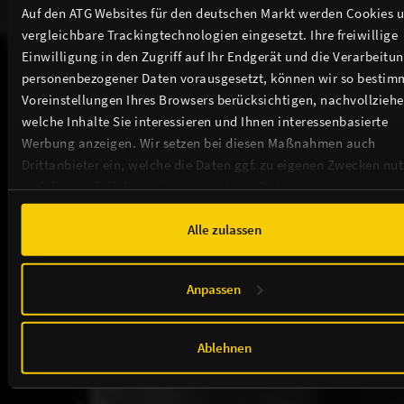
Auf den ATG Websites für den deutschen Markt werden Cookies 
TICKETS
vergleichbare Trackingtechnologien eingesetzt. Ihre freiwillige
Einwilligung in den Zugriff auf Ihr Endgerät und die Verarbeitu
personenbezogener Daten vorausgesetzt, können wir so bestim
Voreinstellungen Ihres Browsers berücksichtigen, nachvollziehe
welche Inhalte Sie interessieren und Ihnen interessenbasierte
Weitere Events in unserem Theater
Werbung anzeigen. Wir setzen bei diesen Maßnahmen auch
Drittanbieter ein, welche die Daten ggf. zu eigenen Zwecken nu
und diese möglicherweise mit weiteren Daten zusammen
führen. Weitere Informationen, insbesondere zur Speicherdauer,
finden Sie in unserer
Cookie-Erklärung
sowie zur Verarbeitung,
Alle zulassen
insbesondere zu Ihren Widerrufsmöglichkeiten und weiteren
THEATER / ANFAHRT / SERVICE
Rechten, in der
Datenschutzerklärung
.
Anpassen
TICKETS
Ablehnen
NEWSLETTER