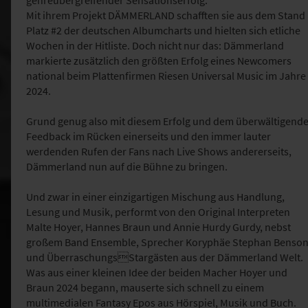
genreübergreifender Sensationserfolg:
Mit ihrem Projekt DÄMMERLAND schafften sie aus dem Stand
Platz #2 der deutschen Albumcharts und hielten sich etliche
Wochen in der Hitliste. Doch nicht nur das: Dämmerland
markierte zusätzlich den größten Erfolg eines Newcomers
national beim Plattenfirmen Riesen Universal Music im Jahre
2024.
Grund genug also mit diesem Erfolg und dem überwältigend
Feedback im Rücken einerseits und den immer lauter
werdenden Rufen der Fans nach Live Shows andererseits,
Dämmerland nun auf die Bühne zu bringen.
Und zwar in einer einzigartigen Mischung aus Handlung,
Lesung und Musik, performt von den Original Interpreten
Malte Hoyer, Hannes Braun und Annie Hurdy Gurdy, nebst
großem Band Ensemble, Sprecher Koryphäe Stephan Benso
und ÜberraschungsStargästen aus der Dämmerland Welt.
Was aus einer kleinen Idee der beiden Macher Hoyer und
Braun 2024 begann, mauserte sich schnell zu einem
multimedialen Fantasy Epos aus Hörspiel, Musik und Buch.