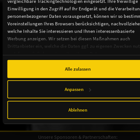
vergleichbare Trackingtechnologien eingesetzt. Ihre freiwillige
Einwilligung in den Zugriff auf Ihr Endgerät und die Verarbeitu
personenbezogener Daten vorausgesetzt, können wir so bestim
Voreinstellungen Ihres Browsers berücksichtigen, nachvollziehe
Weitere Events in unserem Theater
welche Inhalte Sie interessieren und Ihnen interessenbasierte
Werbung anzeigen. Wir setzen bei diesen Maßnahmen auch
Drittanbieter ein, welche die Daten ggf. zu eigenen Zwecken nu
und diese möglicherweise mit weiteren Daten zusammen
führen. Weitere Informationen, insbesondere zur Speicherdauer,
finden Sie in unserer
Cookie-Erklärung
sowie zur Verarbeitung,
Alle zulassen
THEATER / ANFAHRT / SERVICE
insbesondere zu Ihren Widerrufsmöglichkeiten und weiteren
Rechten, in der
Datenschutzerklärung
.
TICKETS
Anpassen
NEWSLETTER
Ablehnen
Unsere Sponsoren & Partnerschaften: