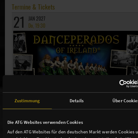
Termine & Tickets
21
JAN 2027
Do, 19:30
Zustimmung
Details
Über Cookie
Danceperados of Ireland - Life, love and lore of the
Irish Travellers Tour
Die ATG Websites verwenden Cookies
TICKETS
Auf den ATG Websites für den deutschen Markt werden Cookies 