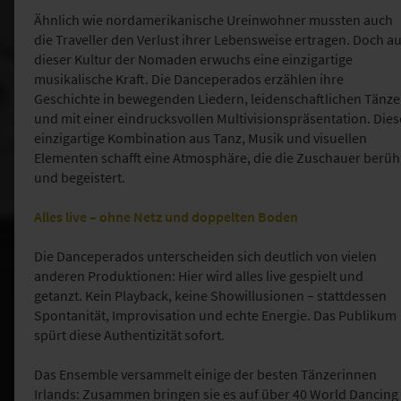
Ähnlich wie nordamerikanische Ureinwohner mussten auch
die Traveller den Verlust ihrer Lebensweise ertragen. Doch a
dieser Kultur der Nomaden erwuchs eine einzigartige
musikalische Kraft. Die Danceperados erzählen ihre
Geschichte in bewegenden Liedern, leidenschaftlichen Tänz
und mit einer eindrucksvollen Multivisionspräsentation. Dies
einzigartige Kombination aus Tanz, Musik und visuellen
Elementen schafft eine Atmosphäre, die die Zuschauer berüh
und begeistert.
Alles live – ohne Netz und doppelten Boden
Die Danceperados unterscheiden sich deutlich von vielen
anderen Produktionen: Hier wird alles live gespielt und
getanzt. Kein Playback, keine Showillusionen – stattdessen
Spontanität, Improvisation und echte Energie. Das Publikum
spürt diese Authentizität sofort.
Das Ensemble versammelt einige der besten Tänzerinnen
Irlands: Zusammen bringen sie es auf über 40 World Dancing