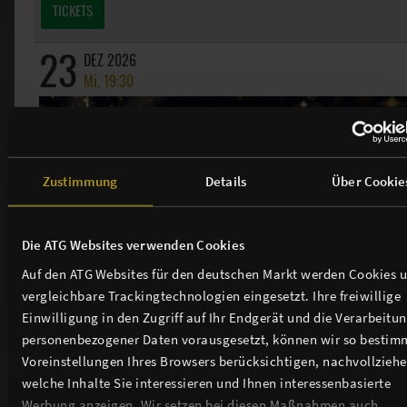
TICKETS
23
DEZ 2026
Mi, 19:30
Zustimmung
Details
Über Cookie
Die ATG Websites verwenden Cookies
Auf den ATG Websites für den deutschen Markt werden Cookies 
vergleichbare Trackingtechnologien eingesetzt. Ihre freiwillige
Der Geist der Weihnacht
Einwilligung in den Zugriff auf Ihr Endgerät und die Verarbeitu
personenbezogener Daten vorausgesetzt, können wir so bestim
TICKETS
Voreinstellungen Ihres Browsers berücksichtigen, nachvollziehe
welche Inhalte Sie interessieren und Ihnen interessenbasierte
Werbung anzeigen. Wir setzen bei diesen Maßnahmen auch