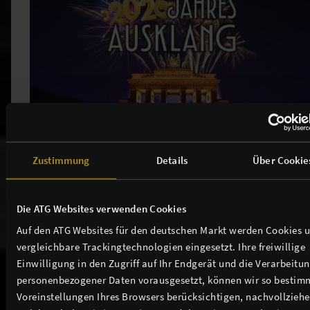
Jahresausklang - Wo die Lerche singt
Zustimmung
Details
Über Cookie
TICKETS
Die ATG Websites verwenden Cookies
Auf den ATG Websites für den deutschen Markt werden Cookies 
Weitere Events in unserem Theater
vergleichbare Trackingtechnologien eingesetzt. Ihre freiwillige
Einwilligung in den Zugriff auf Ihr Endgerät und die Verarbeitu
personenbezogener Daten vorausgesetzt, können wir so bestim
Voreinstellungen Ihres Browsers berücksichtigen, nachvollziehe