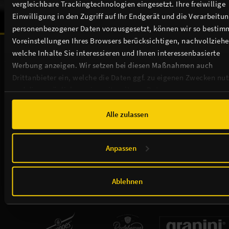
vergleichbare Trackingtechnologien eingesetzt. Ihre freiwillige
Einwilligung in den Zugriff auf Ihr Endgerät und die Verarbeitu
personenbezogener Daten vorausgesetzt, können wir so bestim
Voreinstellungen Ihres Browsers berücksichtigen, nachvollziehe
Unsere Sponsoren & Partnerschaften:
welche Inhalte Sie interessieren und Ihnen interessenbasierte
Werbung anzeigen. Wir setzen bei diesen Maßnahmen auch
Drittanbieter ein, welche die Daten ggf. zu eigenen Zwecken nu
und diese möglicherweise mit weiteren Daten zusammen
führen. Weitere Informationen, insbesondere zur Speicherdauer,
finden Sie in unserer
Cookie-Erklärung
sowie zur Verarbeitung,
Alle zulassen
insbesondere zu Ihren Widerrufsmöglichkeiten und weiteren
Rechten, in der
Datenschutzerklärung
.
Anpassen
Ablehnen