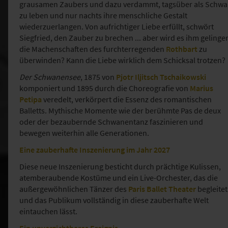
grausamen Zaubers und dazu verdammt, tagsüber als Schw
zu leben und nur nachts ihre menschliche Gestalt
wiederzuerlangen. Von aufrichtiger Liebe erfüllt, schwört
Siegfried, den Zauber zu brechen ... aber wird es ihm gelinge
die Machenschaften des furchterregenden
Rothbart
zu
überwinden? Kann die Liebe wirklich dem Schicksal trotzen?
Der Schwanensee
, 1875 von
Pjotr Iljitsch Tschaikowski
komponiert und 1895 durch die Choreografie von
Marius
Petipa
veredelt, verkörpert die Essenz des romantischen
Balletts. Mythische Momente wie der berühmte Pas de deux
oder der bezaubernde Schwanentanz faszinieren und
bewegen weiterhin alle Generationen.
Eine zauberhafte Inszenierung im Jahr 2027
Diese neue Inszenierung besticht durch prächtige Kulissen,
atemberaubende Kostüme und ein Live-Orchester, das die
außergewöhnlichen Tänzer des
Paris Ballet Theater
begleitet
und das Publikum vollständig in diese zauberhafte Welt
eintauchen lässt.
Ein unverzichtbares Ereignis