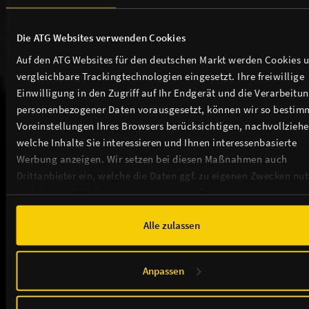
Die ATG Websites verwenden Cookies
Auf den ATG Websites für den deutschen Markt werden Cookies 
vergleichbare Trackingtechnologien eingesetzt. Ihre freiwillige
Schwanensee - Ballett mit Orchester 2027
Einwilligung in den Zugriff auf Ihr Endgerät und die Verarbeitu
personenbezogener Daten vorausgesetzt, können wir so bestim
TICKETS
Voreinstellungen Ihres Browsers berücksichtigen, nachvollziehe
welche Inhalte Sie interessieren und Ihnen interessenbasierte
Werbung anzeigen. Wir setzen bei diesen Maßnahmen auch
Drittanbieter ein, welche die Daten ggf. zu eigenen Zwecken nu
Weitere Events in unserem Theater
und diese möglicherweise mit weiteren Daten zusammen
führen. Weitere Informationen, insbesondere zur Speicherdauer,
finden Sie in unserer
Cookie-Erklärung
sowie zur Verarbeitung,
Alle zulassen
insbesondere zu Ihren Widerrufsmöglichkeiten und weiteren
Rechten, in der
Datenschutzerklärung
.
Anpassen
THEATER / ANFAHRT / SERVICE