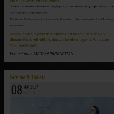
Ob Sie nun Tanzliebhaber oder einfach nur neugierig sind,
Schwanensee
ist ein einzigartiges Erlebnis, das Sie 
Ihrer Familie oder Freunden teilen können.
Diese für jedes Publikum zugängliche Show verspricht Ihnen einen zeitlosen Moment voller Anmut, Emotionen
und Schönheit.
Reservieren Sie jetzt Ihre Plätze und lassen Sie sich von
diesem Werk mitreißen, das weiterhin die ganze Welt zum
Träumen bringt.
Veranstalter: CAPITALE PRODUCTION
Termine & Tickets
08
MAI 2027
Sa, 19:30