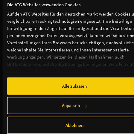
Die ATG Websites verwenden Cookies
Auf den ATG Websites für den deutschen Markt werden Cookies 
vergleichbare Trackingtechnologien eingesetzt. Ihre freiwillige
Einwilligung in den Zugriff auf Ihr Endgerät und die Verarbeitu
personenbezogener Daten vorausgesetzt, können wir so bestim
Voreinstellungen Ihres Browsers berücksichtigen, nachvollziehe
welche Inhalte Sie interessieren und Ihnen interessenbasierte
Werbung anzeigen. Wir setzen bei diesen Maßnahmen auch
Drittanbieter ein, welche die Daten ggf. zu eigenen Zwecken nu
und diese möglicherweise mit weiteren Daten zusammen
führen. Weitere Informationen, insbesondere zur Speicherdauer,
finden Sie in unserer
Cookie-Erklärung
sowie zur Verarbeitung,
Alle zulassen
insbesondere zu Ihren Widerrufsmöglichkeiten und weiteren
Rechten, in der
Datenschutzerklärung
.
Anpassen
Ablehnen